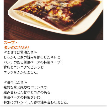
スープ・
タレのこだわり
≪まぜそば醤油だれ≫
しっかりと豚の旨みを抽出したキレと
パンチのある醤油ベースの特製スープ！
背脂とニンニクでビシッと
エッジをきかせました。
≪油そばだれ≫
複雑な味と絶妙なバランスで
組み合わせた甘味とコクのある
醤油ベースの特製ダレに、
特別にブレンドした香味油を合わせました。