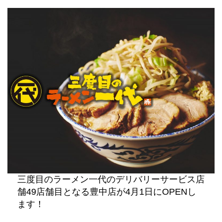
稿
稿
者
日
三度目のラーメン一代のデリバリーサービス店
舗49店舗目となる豊中店が4月1日にOPENし
ます！